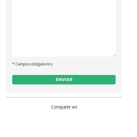
CET del CDP Villarrica
Pedro de Valdivia N°0315,
CET del CCP Coyhaique
Independencia N°12
* Campos obligatorios
Compartir en