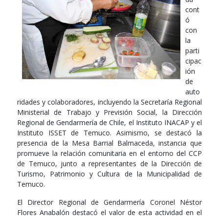
cont
ó
con
la
parti
cipac
ión
de
auto
ridades y colaboradores, incluyendo la Secretaría Regional
Ministerial de Trabajo y Previsión Social, la Dirección
Regional de Gendarmería de Chile, el Instituto INACAP y el
Instituto ISSET de Temuco. Asimismo, se destacó la
presencia de la Mesa Barrial Balmaceda, instancia que
promueve la relación comunitaria en el entorno del CCP
de Temuco, junto a representantes de la Dirección de
Turismo, Patrimonio y Cultura de la Municipalidad de
Temuco.
El Director Regional de Gendarmería Coronel Néstor
Flores Anabalón destacó el valor de esta actividad en el