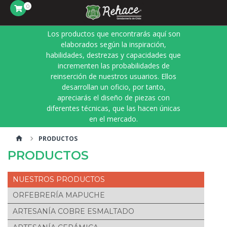
0
Los productos que encontrarás aquí son
elaborados según la inspiración,
habilidades, destrezas y capacidades que
incrementen las probabilidades de
reinserción de nuestros usuarios. Ellos
desarrollan un oficio, por tanto,
apreciarás el diseño de piezas con
diferentes técnicas, que las hacen únicas
en el mercado.
PRODUCTOS
PRODUCTOS
PRODUCTOS
ORFEBRERÍA MAPUCHE
ARTESANÍA COBRE ESMALTADO