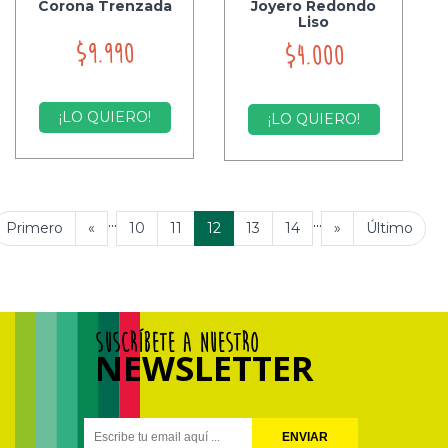
Corona Trenzada
Joyero Redondo
Liso
$9.990
$4.000
¡LO QUIERO!
¡LO QUIERO!
...
...
Primero
«
10
11
12
13
14
»
Último
SUSCRÍBETE A NUESTRO
NEWSLETTER
ENVIAR