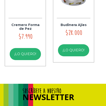
Cremero Forma
Budinera Ajíes
de Pez
$28.000
$7.990
¡LO QUIERO!
¡LO QUIERO!
SUSCRÍBETE A NUESTRO
NEWSLETTER