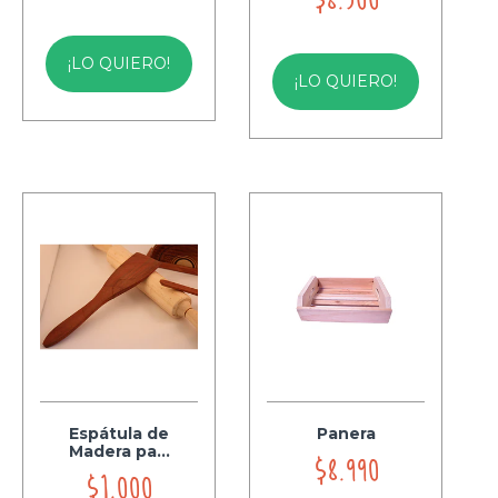
¡LO QUIERO!
¡LO QUIERO!
Espátula de
Panera
Madera pa...
$8.990
$1.000