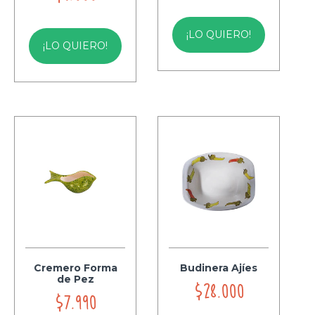
¡LO QUIERO!
¡LO QUIERO!
Cremero Forma
Budinera Ajíes
de Pez
$28.000
$7.990