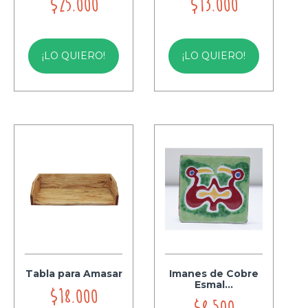
$25.000
$13.000
¡LO QUIERO!
¡LO QUIERO!
Tabla para Amasar
Imanes de Cobre
Esmal...
$18.000
$8.500