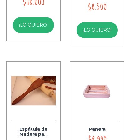
$18.000
$8.500
¡LO QUIERO!
¡LO QUIERO!
Espátula de
Panera
Madera pa...
$8.990