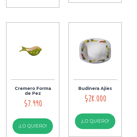
Cremero Forma
Budinera Ajíes
de Pez
$28.000
$7.990
¡LO QUIERO!
¡LO QUIERO!