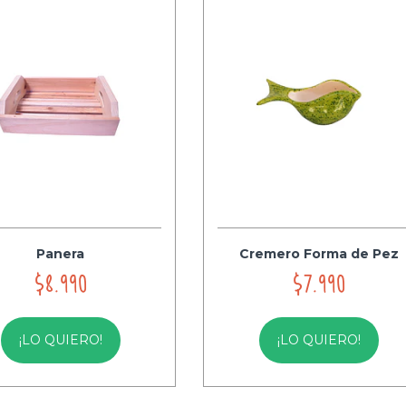
Panera
Cremero Forma de Pez
$8.990
$7.990
¡LO QUIERO!
¡LO QUIERO!