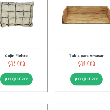
Cojín Fieltro
Tabla para Amasar
$13.000
$18.000
¡LO QUIERO!
¡LO QUIERO!