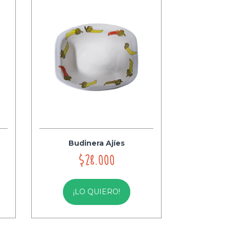
Budinera Ajíes
$28.000
¡LO QUIERO!