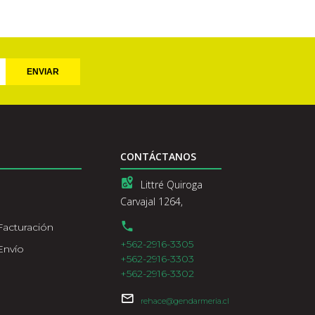
ENVIAR
CONTÁCTANOS
Littré Quiroga
Carvajal 1264,
Facturación
+562-2916-3305
Envío
+562-2916-3303
+562-2916-3302
rehace@gendarmeria.cl