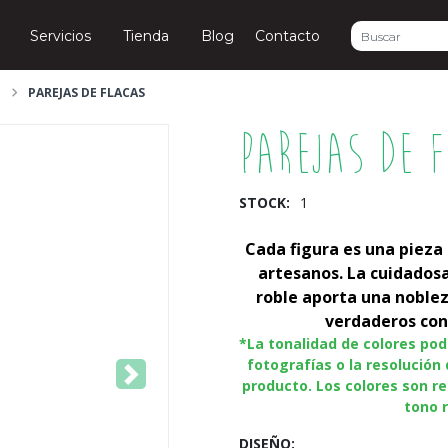
Servicios
Tienda
Blog
Contacto
PAREJAS DE FLACAS
Parejas de 
STOCK:
1
Cada figura es una pieza
artesanos. La cuidadosa
roble aporta una nobleza
verdaderos con
*La tonalidad de colores podr
fotografías o la resolución 
Next
producto. Los colores son re
tono r
DISEÑO: