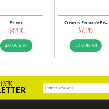
Panera
Cremero Forma de Pez
$8.990
$7.990
¡LO QUIERO!
¡LO QUIERO!
NUESTRO
ETTER