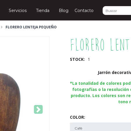
Servicios
Tienda
Blog
Contacto
FLORERO LENTEJA PEQUEÑO
Florero Len
STOCK:
1
Jarrón decorat
*La tonalidad de colores podr
fotografías o la resolución 
producto. Los colores son re
tono r
Next
COLOR: