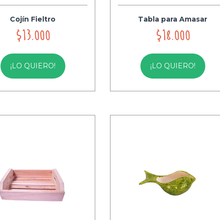
Cojín Fieltro
Tabla para Amasar
$13.000
$18.000
¡LO QUIERO!
¡LO QUIERO!