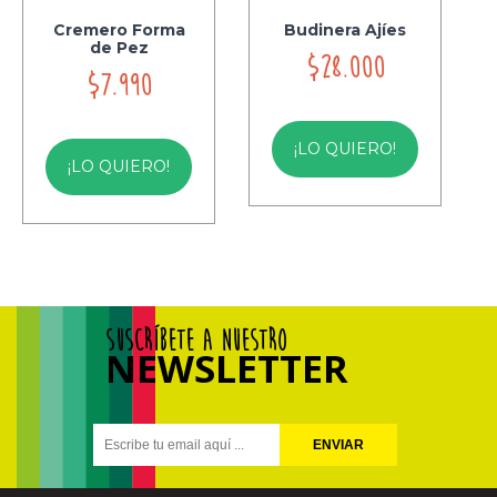
Cremero Forma
Budinera Ajíes
de Pez
$28.000
$7.990
¡LO QUIERO!
¡LO QUIERO!
SUSCRÍBETE A NUESTRO
NEWSLETTER
ENVIAR