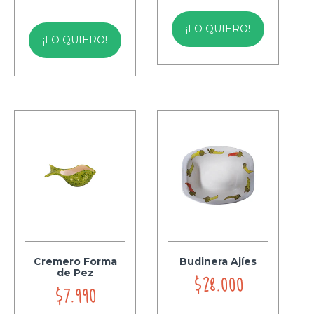
¡LO QUIERO!
¡LO QUIERO!
Cremero Forma
Budinera Ajíes
de Pez
$28.000
$7.990