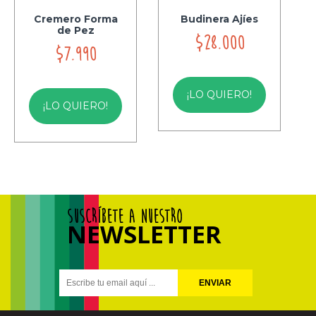
Cremero Forma
Budinera Ajíes
de Pez
$28.000
$7.990
¡LO QUIERO!
¡LO QUIERO!
SUSCRÍBETE A NUESTRO
NEWSLETTER
ENVIAR