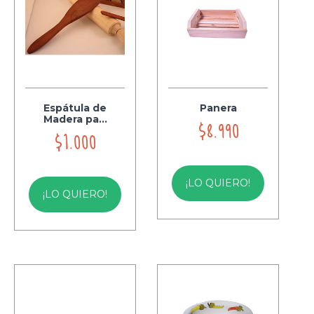
Espátula de
Panera
Madera pa...
$8.990
$1.000
¡LO QUIERO!
¡LO QUIERO!