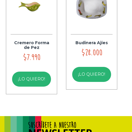
Cremero Forma
Budinera Ajíes
de Pez
$28.000
$7.990
¡LO QUIERO!
¡LO QUIERO!
SUSCRÍBETE A NUESTRO