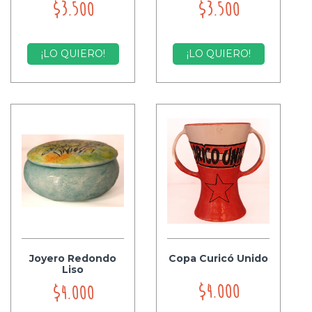
$3.500
$3.500
¡LO QUIERO!
¡LO QUIERO!
Joyero Redondo
Copa Curicó Unido
Liso
$4.000
$4.000